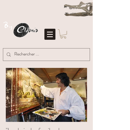
S
pinosaure