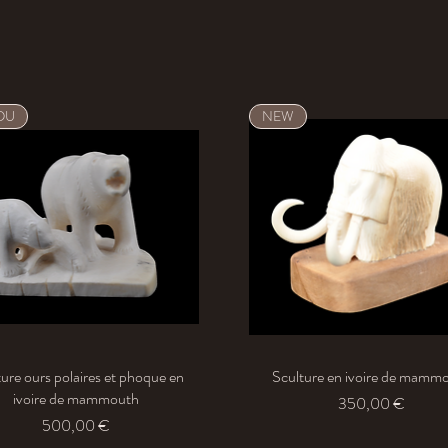
DU
NEW
ure ours polaires et phoque en
Aperçu rapide
Sculture en ivoire de mamm
Aperçu rapide
ivoire de mammouth
Prix
350,00 €
Prix
500,00 €