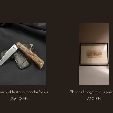
u pliable et son manche fossile
Aperçu rapide
Planche lithographique poi
Aperçu rapide
Prix
Prix
250,00 €
72,00 €