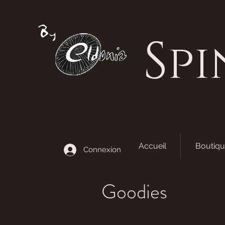
S
pi
Accueil
Boutiqu
Connexion
Goodies