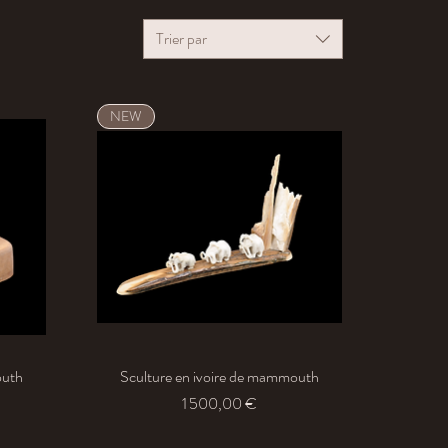
Trier par
NEW
outh
Sculture en ivoire de mammouth
Aperçu rapide
Prix
1 500,00 €