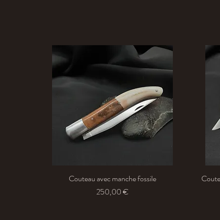
Couteau avec manche fossile
Aperçu rapide
Coutea
Prix
250,00 €