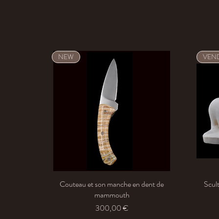
NEW
VEN
Couteau et son manche en dent de
Aperçu rapide
Scult
mammouth
Prix
300,00 €