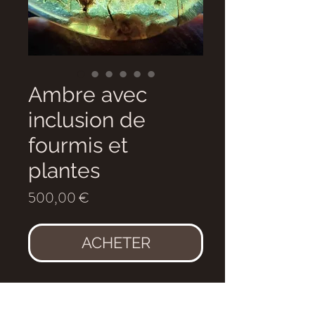
Ambre avec
inclusion de
fourmis et
plantes
Prix
500,00 €
ACHETER
Petite ambre riche en fourmis et
quelques debris de végétaux.