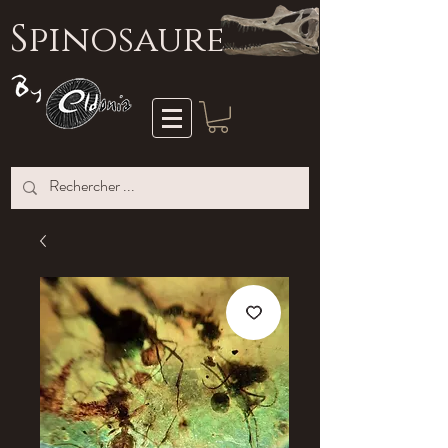
S
pinosaure