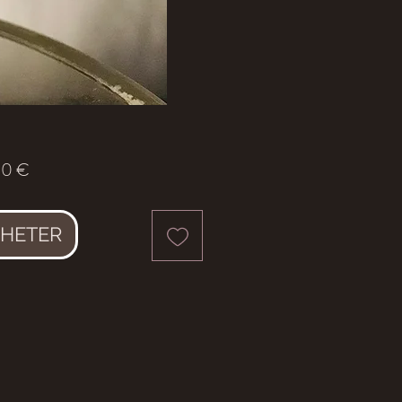
Prix
00 €
HETER