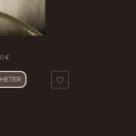
Prix
00 €
HETER