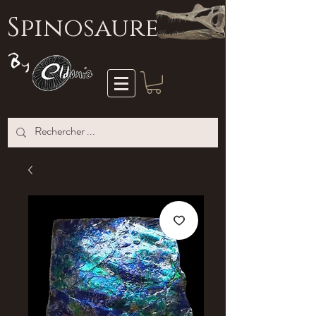
S
pinosaure