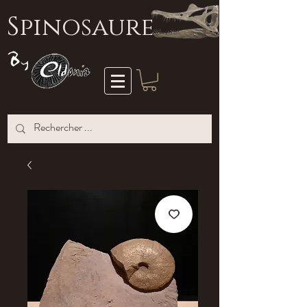
S
pinosaure