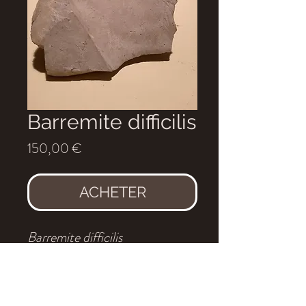
Barremite difficilis
Prix
150,00 €
ACHETER
Barremite
difficilis
Age
: Hauterivien
Localité
: Sisteron, France
Dimensions
: 18x16cm