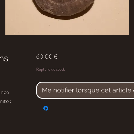
Prix
60,00 €
ns
Rupture de stock
Me notifier lorsque cet article
rance
ite :