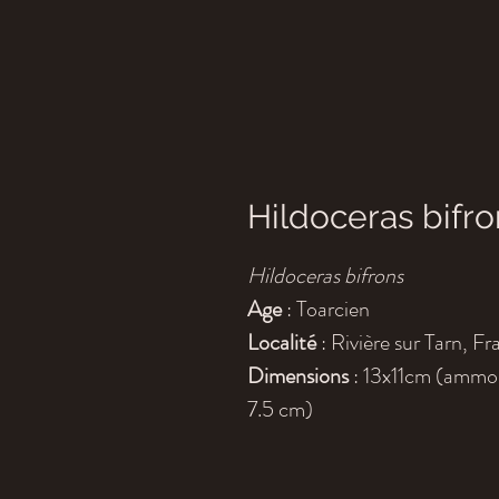
Hildoceras bifro
Hildoceras bifrons
Age
: Toarcien
Localité
: Rivière sur Tarn, F
Dimensions
: 13x11cm (ammon
7.5 cm)