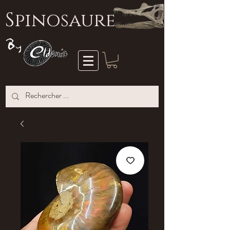
S
pinosaure