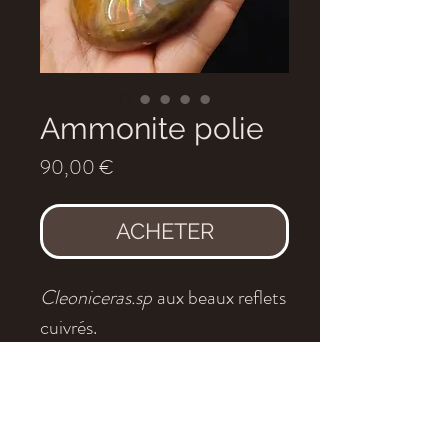
Ammonite polie
Prix
90,00 €
ACHETER
Cleoniceras.sp
aux beaux reflets
cuivrés.
Age
: Albien (100 - 130 millions
d'années)
Localité
: Madagascar
Diamètre
: 9 cm