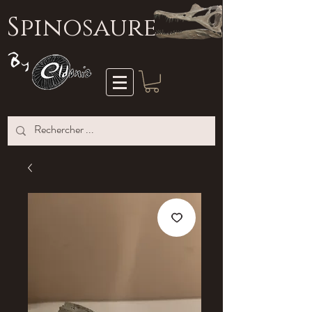
S
pinosaure