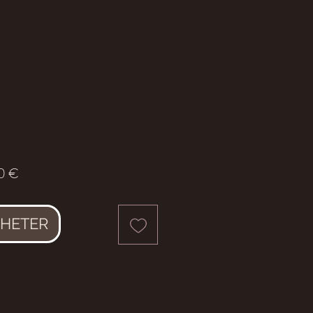
Prix
0 €
HETER