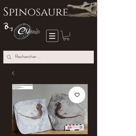
S
pinosaure