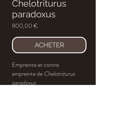
Chelotriturus
paradoxus
Prix
800,00 €
ACHETER
Empreinte et contre
empreinte de
Chelotriturus
paradoxus
Age
: Miocène moyen
Localité
: Graçanika, Bosnie
Dimensions
: environ 23x22cm