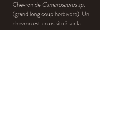
Chevron de
Camarosaurus sp
.
(grand long coup herbivore). Un
chevron est un os situé sur la
face inférieure des vertèbres
caudales.
Age
: Jurassique supérieur
Localité
: Morrison Formation
Red Canyon Ranch, Wyoming,
USA
Dimensions
: 17 x 8cm environ
eldonia.fe@wanadoo.fr
tel : 04 70 90 09 52
Mentions légales