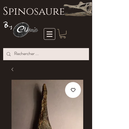
S
pinosaure