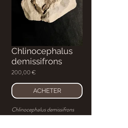
Chlinocephalus
demissifrons
Prix
200,00 €
ACHETER
Chlinocephalus demissifrons
Age
: Pliocène Zanclinense
Localité
: La Palma de Cervello,