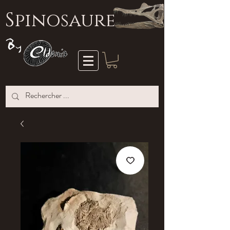
S
pinosaure