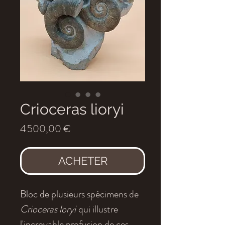
Crioceras lioryi
Prix
4 500,00 €
ACHETER
Bloc de plusieurs spécimens de
Crioceras loryi
qui illustre
l'incroyable profusion de ces