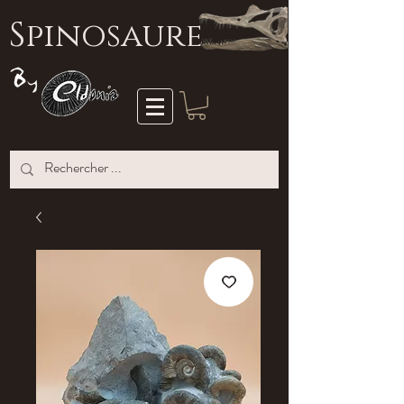
S
pinosaure