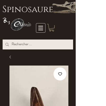
S
pinosaure