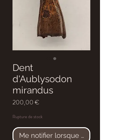
Dent
d'Aublysodon
mirandus
Prix
200,00 €
Rupture de stock
Me notifier lorsque cet article est dis