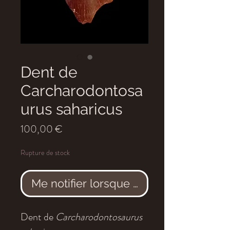
Dent de
Carcharodontosa
urus saharicus
Prix
100,00 €
Rupture de stock
Me notifier lorsque cet article est dis
Dent de
Carcharodontosaurus