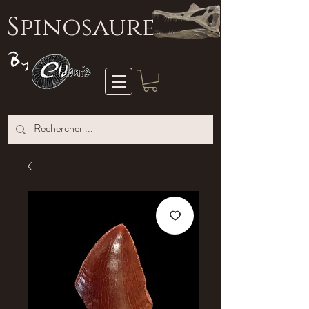
S
pinosaure