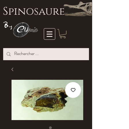
S
pinosaure