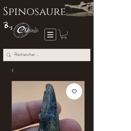
S
pinosaure