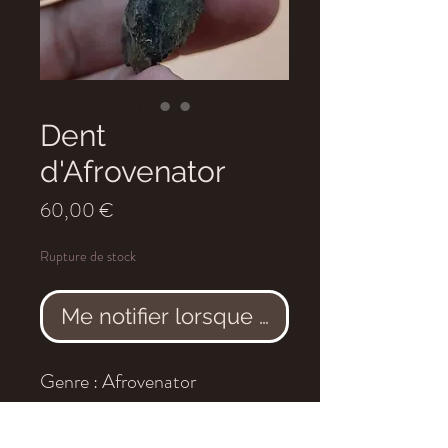
Dent
d'Afrovenator
Prix
60,00 €
Rupture de stock
Me notifier lorsque cet article est dis
Genre : Afrovenator
Espèce : abakensis
Age : Oxfordien, Tiouraren