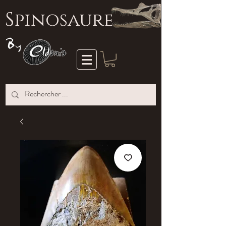
S
pinosaure