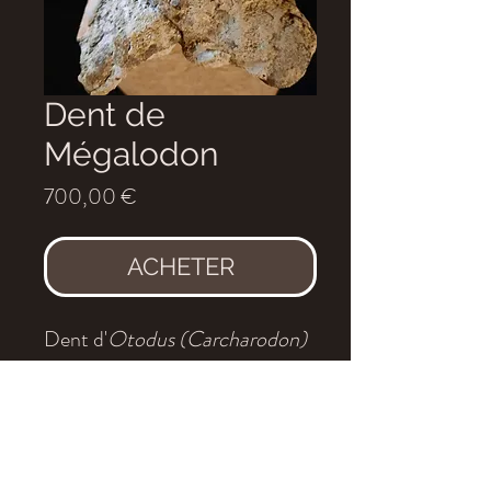
Dent de
Mégalodon
Prix
700,00 €
ACHETER
Dent d'
Otodus (Carcharodon)
megalodon
Age
: Miocène moyen
Localité
: Indonésie
Dimension
: 14cm