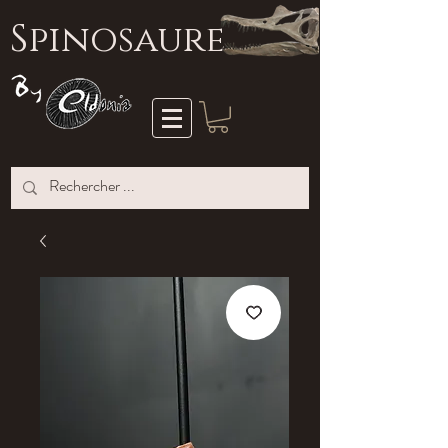
S
pinosaure