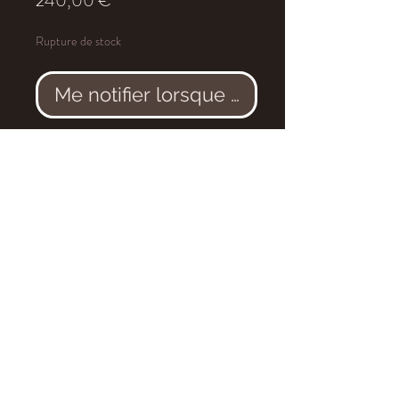
240,00 €
Rupture de stock
Me notifier lorsque cet article est dis
Dent de
Carcharodontosaurus
saharicus.
Age
: Cénomanien, environ 95
millions d'années
Localité
: Kem Kem, Maroc
Dimensions
: 3.6x2.1cm
Aucune restauration.
eldonia.fe@wanadoo.fr