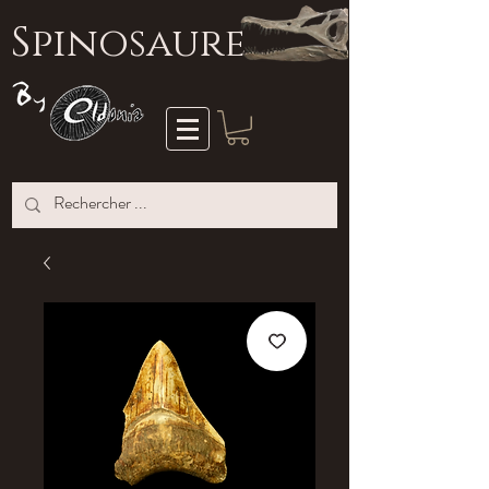
S
pinosaure