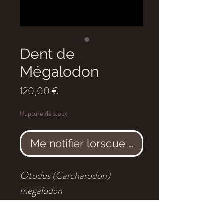
Dent de
Mégalodon
Prix
120,00 €
Rupture de stock
Me notifier lorsque cet article est dis
Otodus (Carcharodon)
megalodon
Age
: Miocène moyen, environ
11 millions d'années