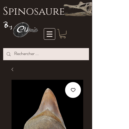
S
pinosaure