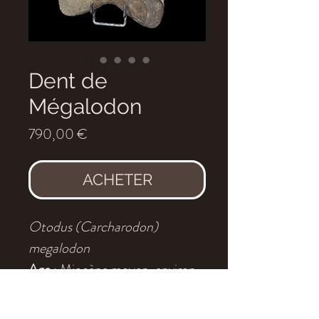
Dent de
Mégalodon
Prix
790,00 €
ACHETER
Otodus (Carcharodon)
megalodon
Age
: Miocène moyen, environ
11 millions d'années
Localité
: Indonésie