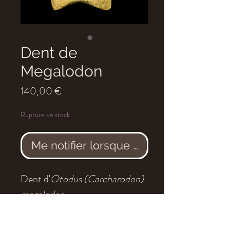
Dent de
Megalodon
Prix
140,00 €
Rupture de stock
Me notifier lorsque cet article est dis
Dent d'
Otodus (Carcharodon)
megalodon
Age
: Miocène
Localité
: Indonésie