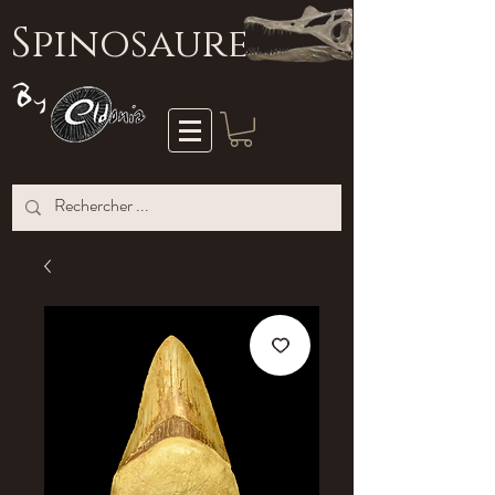
S
pinosaure