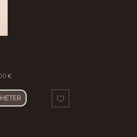
Prix
00 €
HETER