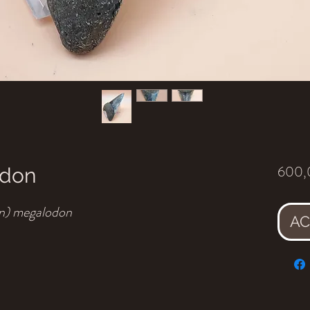
600,
odon
n) megalodon
AC