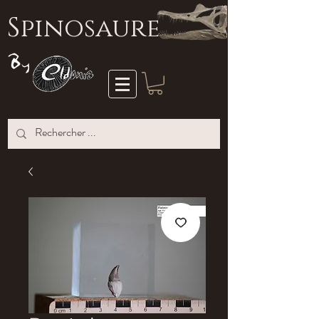
S
pinosaure