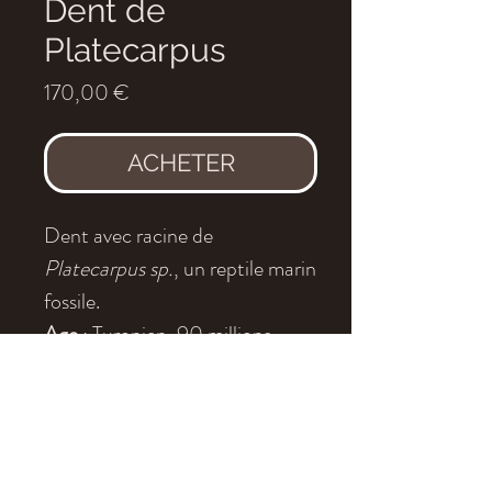
Dent de
Platecarpus
Prix
170,00 €
ACHETER
Dent avec racine de
Platecarpus sp.
, un reptile marin
fossile.
Age
: Turonien, 90 millions
d'années
Localité
: Kansas, USA
Dimensions
: 2 x 1 cm