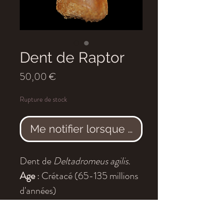
Dent de Raptor
Prix
50,00 €
Rupture de stock
Me notifier lorsque cet article est dis
Dent de
Deltadromeus agilis.
Age
: Crétacé (65-135 millions
d'années)
Localité
: Tegana, Kem-Kem,
Maroc