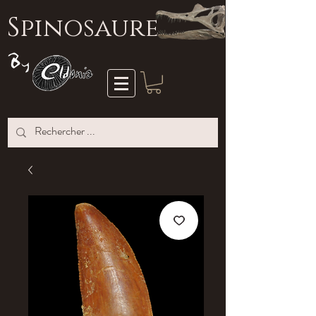
S
pinosaure