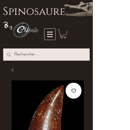
S
pinosaure