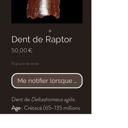
Dent de Raptor
Prix
50,00 €
Rupture de stock
Me notifier lorsque cet article est dis
Dent de
Deltadromeus agilis.
Age
: Crétacé (65-135 millions
d'années)
Localité
: Tegana, Kem-Kem,