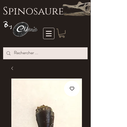
S
pinosaure