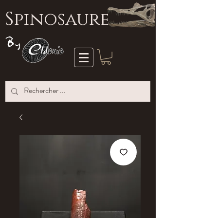
S
pinosaure