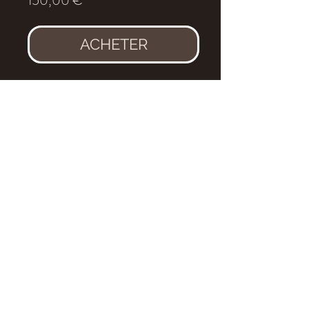
150,00 €
ACHETER
Dent de
Rebbachisaurus
garasbae.
Age
: Cénomanien, environ 92
millions d'années
Localité
: Kem Kem, Maroc
Dimensions
: 6 x1,6 cm
Aucune restauration.
eldonia.fe@wanadoo.fr
tel : 04 70 90 09 52