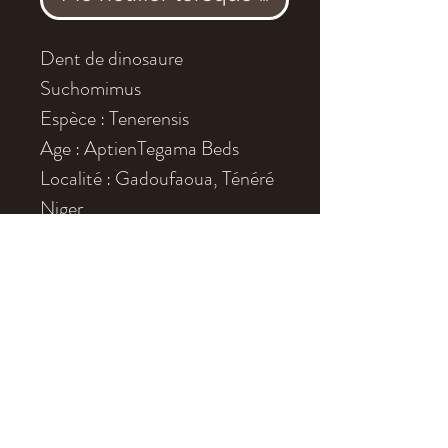
Dent de dinosaure
Suchomimus
Espèce : Tenerensis
Age : AptienTegama Beds
Localité : Gadoufaoua, Ténéré
Niger
Dimensions : 5x1.7cm environ
Cette dent est présentée sur un
socle mais celui-ci n'est pas
compris. Si vous souhaitez en
avoir un,
n'hésitez pas à nous
appeler pour plus de