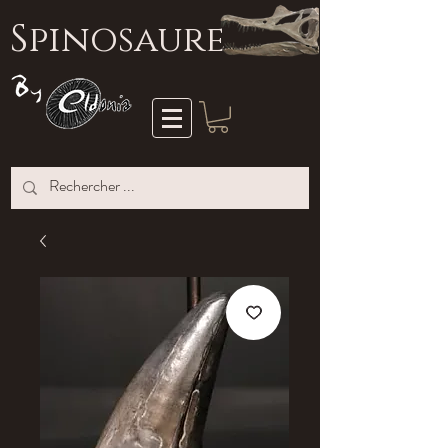
S
pinosaure