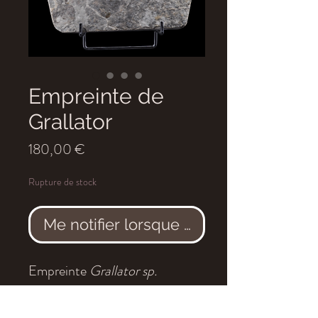
Empreinte de
Grallator
Prix
180,00 €
Rupture de stock
Me notifier lorsque cet article est dis
Empreinte
Grallator sp.
Age
: Jurrassique inférieur,
environ 190 millions d'années