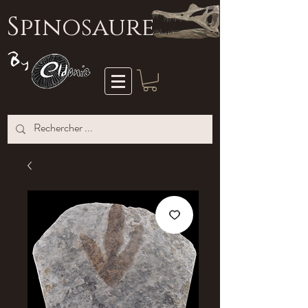
S
pinosaure