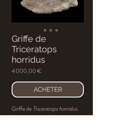
Griffe de
Triceratops
horridus
Prix
4 000,00 €
ACHETER
Griffe de
Triceratops horridus.
Age
: Maastrichtien
Localité
: Lana formation