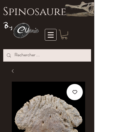
S
pinosaure