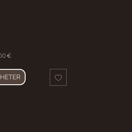
Prix
00 €
HETER