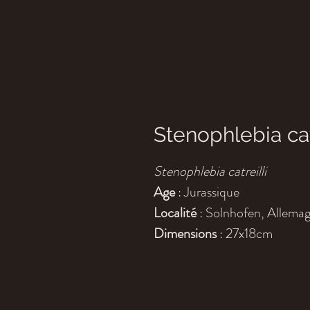
Stenophlebia cat
Stenophlebia catreilli
Age
: Jurassique
Localité
: Solnhofen, Allema
Dimensions
: 27x18cm