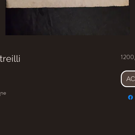
1 200
reilli
AC
gne