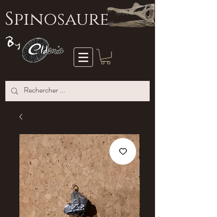
S
pinosaure