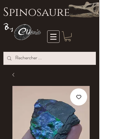
S
pinosaure