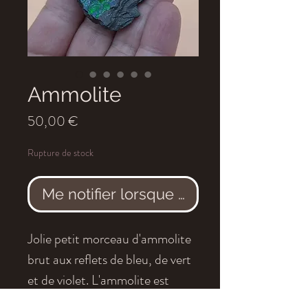
Ammolite
Prix
50,00 €
Rupture de stock
Me notifier lorsque cet article est dis
Jolie petit morceau d'ammolite
brut aux reflets de bleu, de vert
et de violet. L'ammolite est
formé à partir de la nacre