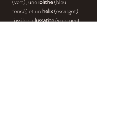
(vert), une
iolithe
(bleu
foncé) et un
helix
(escargot)
fossile en
lussatite
également
appelée "Opale d'Auvergne".
Cet ensemble confectionné au
Japon par l'Atelier Olivier
Pieper fait de ce bijoux un
élément d'exception alliant la
finesse de la haute joallerie, la
minéralogie/gemmologie et
enfin la paléontologie. Cet
oeuvre conviendra
au cou d'une femme aussi bien
que celui d'un homme.