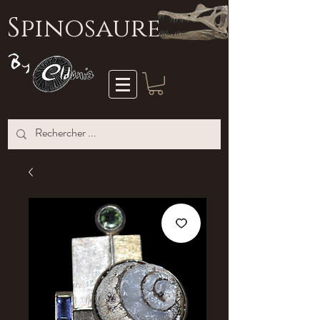
S
pinosaure