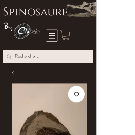
S
pinosaure