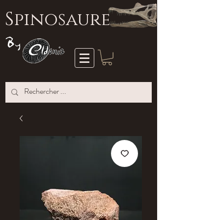
S
pinosaure