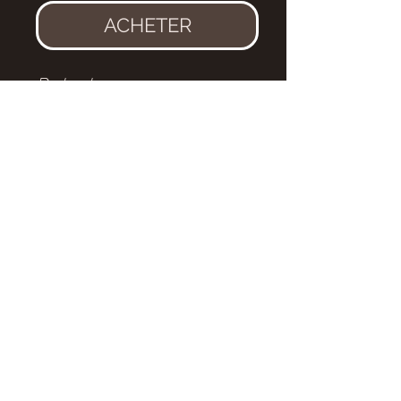
ACHETER
Redondasaurus sp.
(Phytosauridae)
Age
: Trias, environ 200 millions
d'années
Localité
: Nouveau Mexique,
USA
Dimensions
: 6.5 x 6.5cm
eldonia.fe@wanadoo.fr
tel : 04 70 90 09 52
Mentions légales
Conditions générales de vente