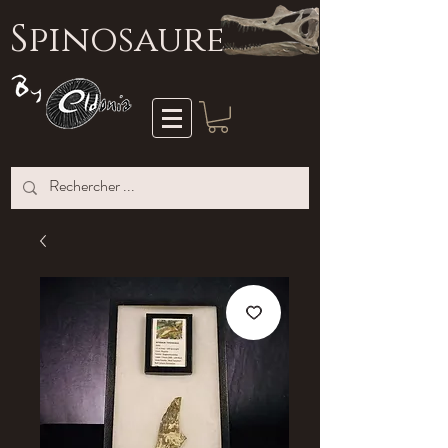
S
pinosaure