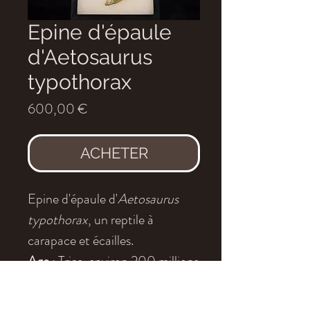
Epine d'épaule
d'Aetosaurus
typothorax
Prix
600,00 €
ACHETER
Epine d'épaule d'
Aetosaurus
typothorax
, un reptile à
carapace et écailles.
Age
: Trias, environ 200 millions
d'années
Localité
: Bull canyon